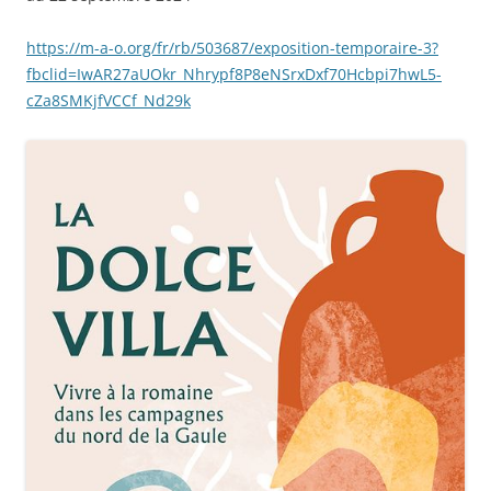
https://m-a-o.org/fr/rb/503687/exposition-temporaire-3?
fbclid=IwAR27aUOkr_Nhrypf8P8eNSrxDxf70Hcbpi7hwL5-
cZa8SMKjfVCCf_Nd29k