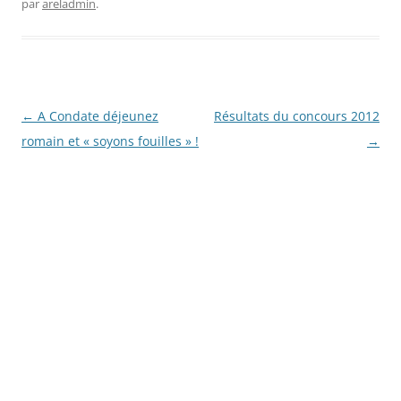
par
areladmin
.
Navigation
←
A Condate déjeunez
Résultats du concours 2012
des
romain et « soyons fouilles » !
→
articles